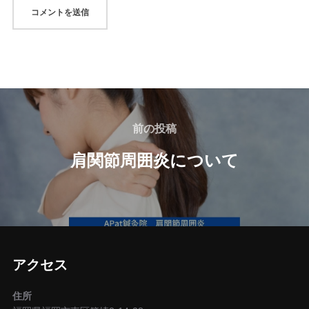
投
稿
前
前の投稿
の
ナ
肩関節周囲炎について
投
ビ
稿
ゲ
ー
アクセス
シ
住所
ョ