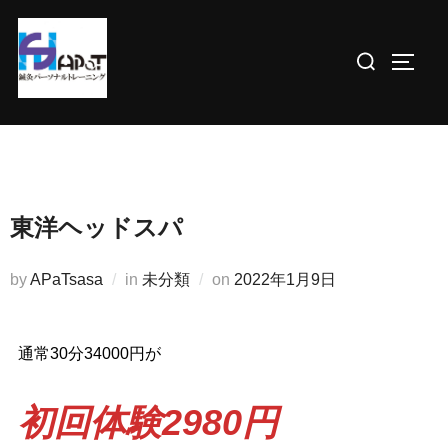
コ
ン
検
サイド
テ
索
ン
対
ツ
象:
へ
ス
キ
東洋ヘッドスパ
ッ
プ
投
by
APaTsasa
in
未分類
on
2022年1月9日
稿
日:
通常30分34000円が
初回体験2980円