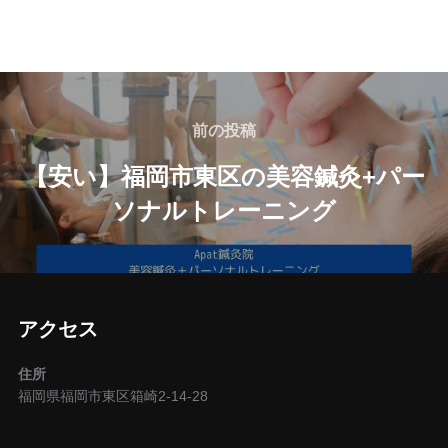
投
稿
前
前の投稿
の
ナ
【安い】福岡市東区の美容鍼灸+パー
投
ソナルトレーニング
ビ
稿
ゲ
ー
アクセス
シ
住所
ョ
福岡県福岡市東区箱崎2-14-28
ン