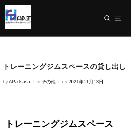
コ
ン
検
サイド
テ
索
ン
対
ツ
象:
へ
ス
キ
トレーニングジムスペースの貸し出し
ッ
プ
投
by
APaTsasa
in
その他
on
2021年11月13日
稿
日:
トレーニングジムスペース