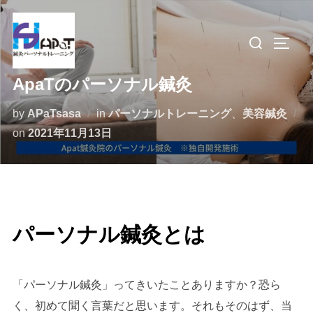
コ
ン
検
サイド
テ
索
ン
対
ApaTのパーソナル鍼灸
ツ
象:
へ
by
APaTsasa
in
パーソナルトレーニング
、
美容鍼灸
ス
投
on
2021年11月13日
キ
稿
ッ
日:
プ
パーソナル鍼灸とは
「パーソナル鍼灸」ってきいたことありますか？恐ら
く、初めて聞く言葉だと思います。それもそのはず、当