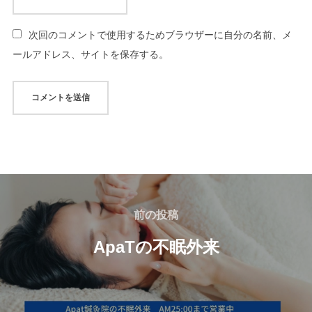
次回のコメントで使用するためブラウザーに自分の名前、メ
ールアドレス、サイトを保存する。
投
稿
前
前の投稿
の
ナ
ApaTの不眠外来
投
ビ
稿
ゲ